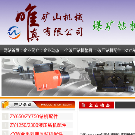
网站首页
>企业简介
>企业动态
>全液压钻机整机
>液压钻机配件
>ZY
中煤GMS1-4200钻车/钻机配件 夹持器卡